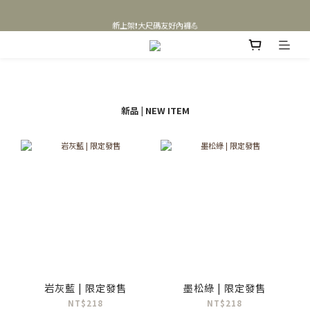
❗涼感平口褲限定款熱銷中❗
新上架❗大尺碼友好內褲💪
❗涼感平口褲限定款熱銷中❗
新品 | NEW ITEM
岩灰藍 | 限定發售
墨松綠 | 限定發售
NT$218
NT$218