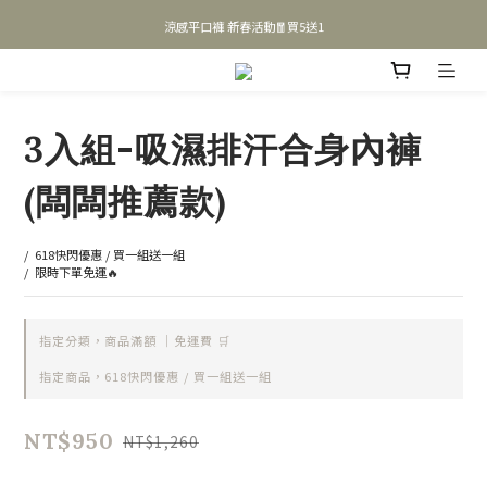
涼感平口褲 新春活動🧧買5送1
❗涼感平口褲限定款熱銷中❗
新上架❗大尺碼友好內褲💪
❗涼感平口褲限定款熱銷中❗
3入組-吸濕排汗合身內褲
(闆闆推薦款)
/  618快閃優惠 / 買一組送一組
/  限時下單免運🔥
指定分類，商品滿額 ｜免運費 🛒
指定商品，618快閃優惠 / 買一組送一組
NT$950
NT$1,260